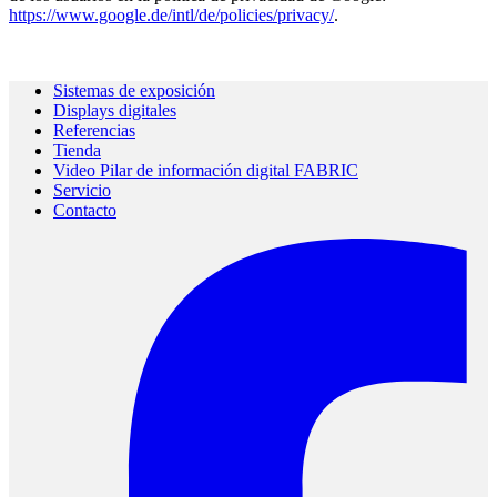
https://www.google.de/intl/de/policies/privacy/
.
Sistemas de exposición
Displays digitales
Referencias
Tienda
Video Pilar de información digital FABRIC
Servicio
Contacto